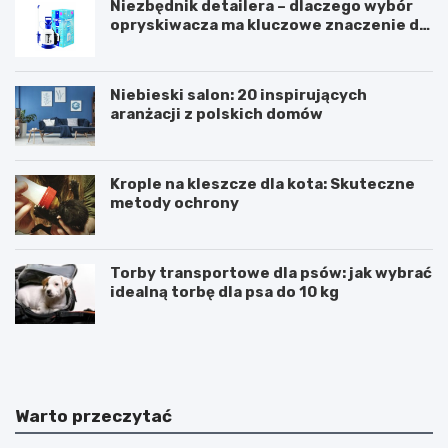
Niezbędnik detailera – dlaczego wybór
opryskiwacza ma kluczowe znaczenie dla
efektu?
Niebieski salon: 20 inspirujących
aranżacji z polskich domów
Krople na kleszcze dla kota: Skuteczne
metody ochrony
Torby transportowe dla psów: jak wybrać
idealną torbę dla psa do 10 kg
A
O
g
p
e
i
n
n
c
i
Warto przeczytać
j
e
a
S