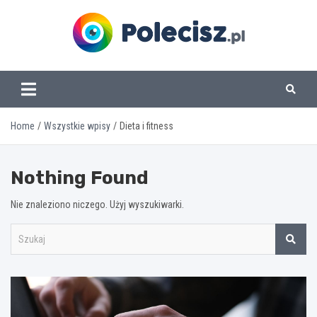
Skip
to
content
www.polecisz.pl
Home
Wszystkie wpisy
Dieta i fitness
Nothing Found
Nie znaleziono niczego. Użyj wyszukiwarki.
S
z
u
k
a
j