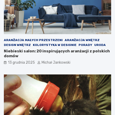
i
ę
z
m
i
e
n
i
a
ARANŻACJA MAŁYCH PRZESTRZENI
ARANŻACJA WNĘTRZ
?
DESIGN WNĘTRZ
KOLORYSTYKA W DESIGNIE
PORADY
URODA
Niebieski salon: 20 inspirujących aranżacji z polskich
domów
13 grudnia 2025
Michał Jankowski