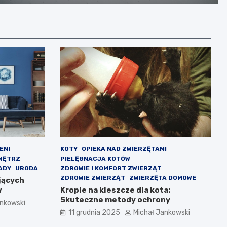
ENI
KOTY
OPIEKA NAD ZWIERZĘTAMI
NĘTRZ
PIELĘGNACJA KOTÓW
ADY
URODA
ZDROWIE I KOMFORT ZWIERZĄT
ZDROWIE ZWIERZĄT
ZWIERZĘTA DOMOWE
ujących
w
Krople na kleszcze dla kota:
Skuteczne metody ochrony
ankowski
11 grudnia 2025
Michał Jankowski