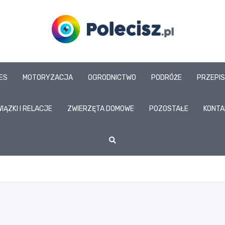
www.polecisz.pl
NES
MOTORYZACJA
OGRODNICTWO
PODRÓŻE
PRZEPI
IĄZKI I RELACJE
ZWIERZĘTA DOMOWE
POZOSTAŁE
KONTA