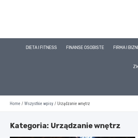
Skip
to
content
DIETA I FITNESS
FINANSE OSOBISTE
FIRMA I BIZ
ZW
Home
Wszystkie wpisy
Urządzanie wnętrz
Kategoria:
Urządzanie wnętrz