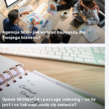
Agencja SEO – jak wybrać najlepszą dla
Twojego biznesu?
Opinie SEOSEM24 i passage indexing – co to
jest i co tak naprawdę się zmienia?