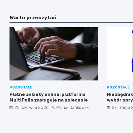
Warto przeczytać
POZOSTAŁE
POZOSTAŁE
Płatne ankiety online: platforma
Niezbędnik
MultiPolls zasługuje na polecenie
wybór opry
znaczenie 
25 czerwca 2026
Michał Jankowski
27 lutego 