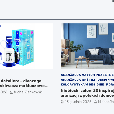
ARANŻACJA MAŁYCH PRZESTRZ
ARANŻACJA WNĘTRZ
DESIGN W
 detailera – dlaczego
KOLORYSTYKA W DESIGNIE
POR
skiwacza ma kluczowe
dla efektu?
Niebieski salon: 20 inspir
2026
Michał Jankowski
aranżacji z polskich domó
13 grudnia 2025
Michał J