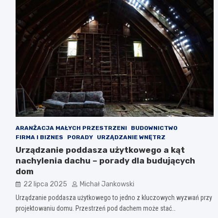
ARANŻACJA MAŁYCH PRZESTRZENI
BUDOWNICTWO
FIRMA I BIZNES
PORADY
URZĄDZANIE WNĘTRZ
Urządzanie poddasza użytkowego a kąt
nachylenia dachu – porady dla budujących
dom
22 lipca 2025
Michał Jankowski
Urządzanie poddasza użytkowego to jedno z kluczowych wyzwań przy
projektowaniu domu. Przestrzeń pod dachem może stać…