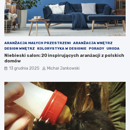
o
o
j
j
e
e
g
s
o
t
b
i
i
c
z
o
ARANŻACJA MAŁYCH PRZESTRZENI
ARANŻACJA WNĘTRZ
n
t
DESIGN WNĘTRZ
KOLORYSTYKA W DESIGNIE
PORADY
URODA
e
a
Niebieski salon: 20 inspirujących aranżacji z polskich
s
k
domów
u
n
?
a
13 grudnia 2025
Michał Jankowski
p
r
a
w
d
ę
s
i
ę
z
m