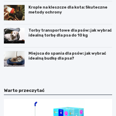
Krople na kleszcze dla kota: Skuteczne
metody ochrony
Torby transportowe dla psów: jak wybrać
idealną torbę dla psa do 10 kg
Miejsca do spania dla psów: jak wybrać
idealną budkę dla psa?
A
O
g
p
e
i
n
n
c
i
Warto przeczytać
j
e
a
S
S
E
E
O
O
S
–
E