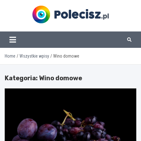
Skip
to
content
www.polecisz.pl
Home
Wszystkie wpisy
Wino domowe
Kategoria:
Wino domowe