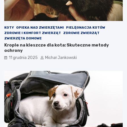
i
e
n
i
a
?
KOTY
OPIEKA NAD ZWIERZĘTAMI
PIELĘGNACJA KOTÓW
ZDROWIE I KOMFORT ZWIERZĄT
ZDROWIE ZWIERZĄT
ZWIERZĘTA DOMOWE
Krople na kleszcze dla kota: Skuteczne metody
ochrony
11 grudnia 2025
Michał Jankowski