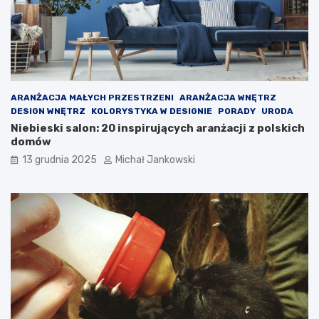
j
j
e
e
g
s
o
t
b
i
i
c
z
o
ARANŻACJA MAŁYCH PRZESTRZENI
ARANŻACJA WNĘTRZ
n
t
DESIGN WNĘTRZ
KOLORYSTYKA W DESIGNIE
PORADY
URODA
e
a
Niebieski salon: 20 inspirujących aranżacji z polskich
s
k
domów
u
n
?
a
13 grudnia 2025
Michał Jankowski
p
r
a
w
d
ę
s
i
ę
z
m