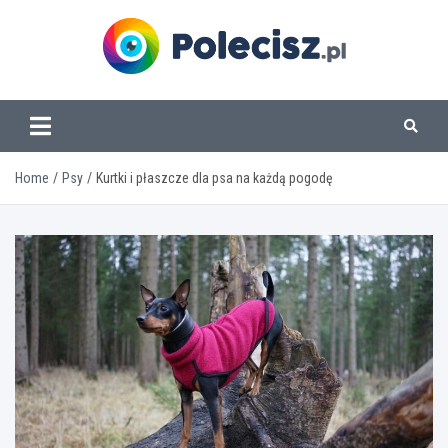
Skip
to
content
www.polecisz.pl
Home
Psy
Kurtki i płaszcze dla psa na każdą pogodę