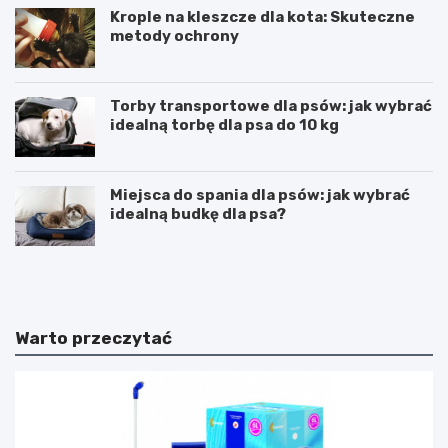
Krople na kleszcze dla kota: Skuteczne
metody ochrony
Torby transportowe dla psów: jak wybrać
idealną torbę dla psa do 10 kg
Miejsca do spania dla psów: jak wybrać
idealną budkę dla psa?
A
O
g
p
e
i
n
n
c
i
Warto przeczytać
j
e
a
S
S
E
E
O
O
S
–
E