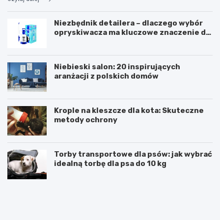
Niezbędnik detailera – dlaczego wybór
opryskiwacza ma kluczowe znaczenie dla
efektu?
Niebieski salon: 20 inspirujących
aranżacji z polskich domów
Krople na kleszcze dla kota: Skuteczne
metody ochrony
Torby transportowe dla psów: jak wybrać
idealną torbę dla psa do 10 kg
A
O
g
p
e
i
n
n
c
i