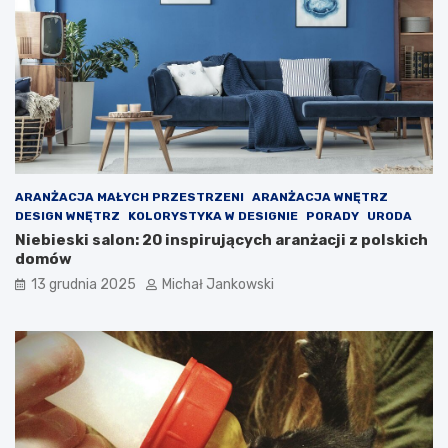
ę
s
i
ę
z
m
i
e
n
i
a
ARANŻACJA MAŁYCH PRZESTRZENI
ARANŻACJA WNĘTRZ
?
DESIGN WNĘTRZ
KOLORYSTYKA W DESIGNIE
PORADY
URODA
Niebieski salon: 20 inspirujących aranżacji z polskich
domów
13 grudnia 2025
Michał Jankowski