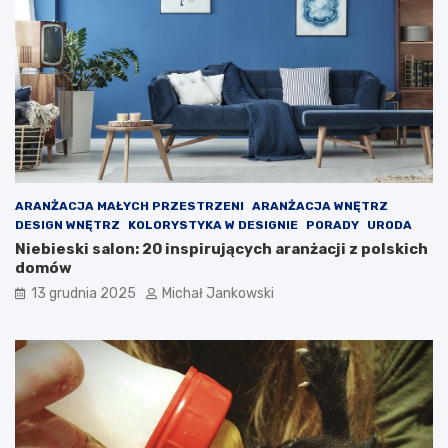
ę
s
i
ę
z
m
i
e
n
i
a
ARANŻACJA MAŁYCH PRZESTRZENI
ARANŻACJA WNĘTRZ
?
DESIGN WNĘTRZ
KOLORYSTYKA W DESIGNIE
PORADY
URODA
Niebieski salon: 20 inspirujących aranżacji z polskich
domów
13 grudnia 2025
Michał Jankowski