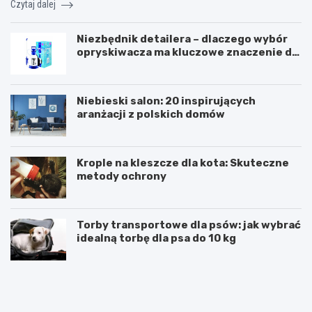
Czytaj dalej
Niezbędnik detailera – dlaczego wybór
opryskiwacza ma kluczowe znaczenie dla
efektu?
Niebieski salon: 20 inspirujących
aranżacji z polskich domów
Krople na kleszcze dla kota: Skuteczne
metody ochrony
Torby transportowe dla psów: jak wybrać
idealną torbę dla psa do 10 kg
A
O
g
p
e
i
n
n
c
i