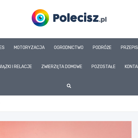
www.polecisz.pl
NES
MOTORYZACJA
OGRODNICTWO
PODRÓŻE
PRZEPI
IĄZKI I RELACJE
ZWIERZĘTA DOMOWE
POZOSTAŁE
KONTA
!