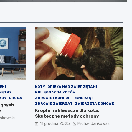
ENI
KOTY
OPIEKA NAD ZWIERZĘTAMI
NĘTRZ
PIELĘGNACJA KOTÓW
ADY
URODA
ZDROWIE I KOMFORT ZWIERZĄT
ZDROWIE ZWIERZĄT
ZWIERZĘTA DOMOWE
ujących
w
Krople na kleszcze dla kota:
Skuteczne metody ochrony
ankowski
11 grudnia 2025
Michał Jankowski