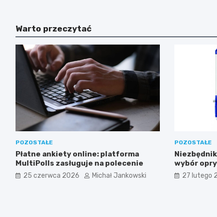
Warto przeczytać
POZOSTAŁE
POZOSTAŁE
Płatne ankiety online: platforma
Niezbędnik
MultiPolls zasługuje na polecenie
wybór opry
znaczenie 
25 czerwca 2026
Michał Jankowski
27 lutego 