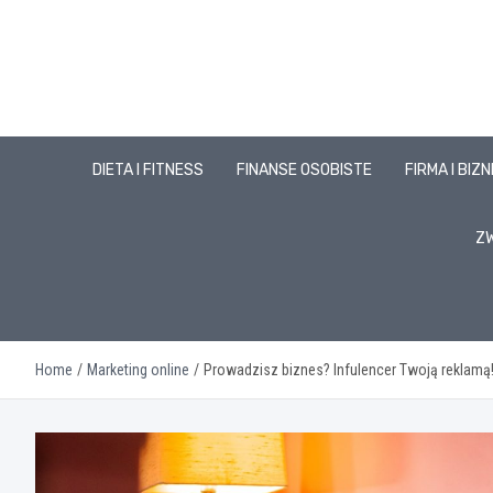
Skip
to
content
DIETA I FITNESS
FINANSE OSOBISTE
FIRMA I BIZ
ZW
Home
Marketing online
Prowadzisz biznes? Infulencer Twoją reklamą