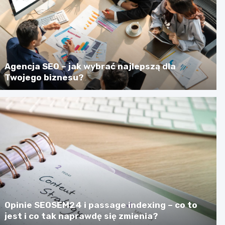
Agencja SEO – jak wybrać najlepszą dla
Twojego biznesu?
Opinie SEOSEM24 i passage indexing – co to
jest i co tak naprawdę się zmienia?