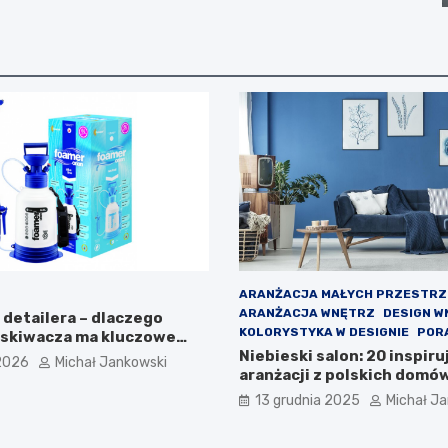
ARANŻACJA MAŁYCH PRZESTRZ
ARANŻACJA WNĘTRZ
DESIGN W
 detailera – dlaczego
KOLORYSTYKA W DESIGNIE
POR
skiwacza ma kluczowe
dla efektu?
Niebieski salon: 20 inspir
2026
Michał Jankowski
aranżacji z polskich domó
13 grudnia 2025
Michał J